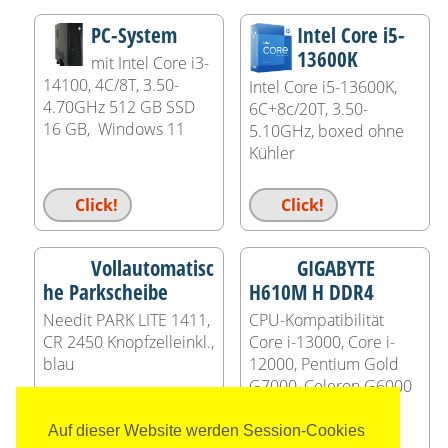
PC-System
Intel Core i5-
13600K
mit Intel Core i3-
14100, 4C/8T, 3.50-
Intel Core i5-13600K,
4.70GHz 512 GB SSD
6C+8c/20T, 3.50-
16 GB, Windows 11
5.10GHz, boxed ohne
Kühler
Click!
Click!
Vollautomatisc
GIGABYTE
he Parkscheibe
H610M H DDR4
Needit PARK LITE 1411,
CPU-Kompatibilität
CR 2450 Knopfzelleinkl.,
Core i-13000, Core i-
blau
12000, Pentium Gold
G7000, Celeron G6000
Auf dieser Website werden Session-Cookies
Click!
Click!